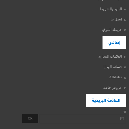
البنود والشروط
إتصل بنا
خريطة الموقع
إضافي
العلامات التجارية
قسائم الهدايا
Affiliates
عروض خاصة
القائمة البريدية
&