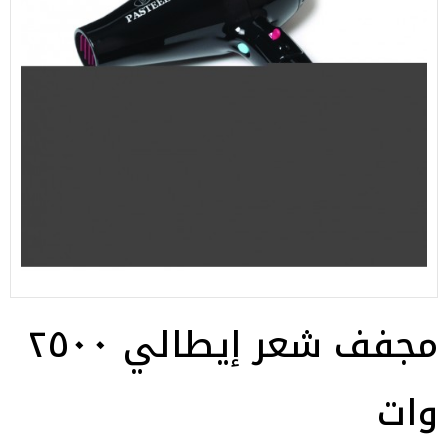
مجفف شعر إيطالي ٢٥٠٠
وات