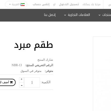
ي
مرحبا بك يمكنك
تسجيل الدخول
او
إنشى حساب
.
العربية
منتجات
العلامات التجارية
إتصل بنا
طقم مبرد
شارك المنتج
الرقم التعريفي للمنتج:
NBR-13
متوفر:
متوفر في السوق
+
الكمية:
-