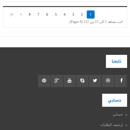
>|
>
8
7
6
5
4
3
2
1
انت تشاهد 1 الى 15 من 112 (8 Pages)
تابعنا
حسابي
حسابي
إرشيف الطلبات