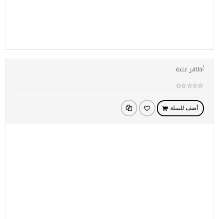
أظافر علبة
أضف للسلة