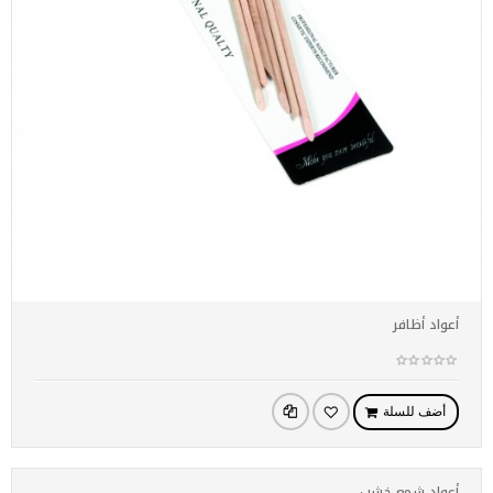
أعواد أظافر
أضف للسلة
أعواد شمع خشب