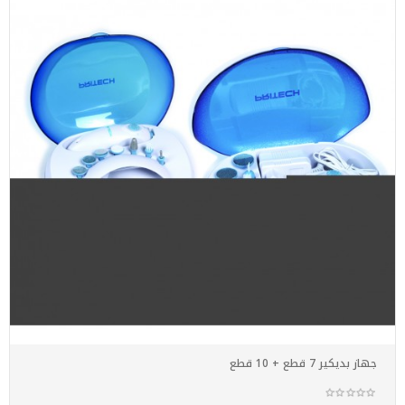
جهاز بديكير 7 قطع + 10 قطع