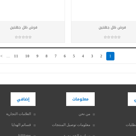
فرش ظل جهتين
فرش ظل جهتين
أضف للسلة
أضف للسلة
>
11
10
9
8
7
6
5
4
3
2
1
....
معلومات
إضافي
من نحن
العلامات التجارية
طلبات
معلومات توصيل المنتجات
قسائم الهدايا
سياسة الخصوصية
Affiliates