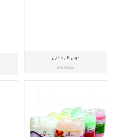
فرش ظل جهتين
ف
أضف للسلة