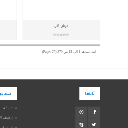
فرش ظل
أضف للسلة
انت تشاهد 1 الى 15 من 370 (25 Pages)
تابعنا
حسابي
حسابي
إرشيف ال
المفضلة