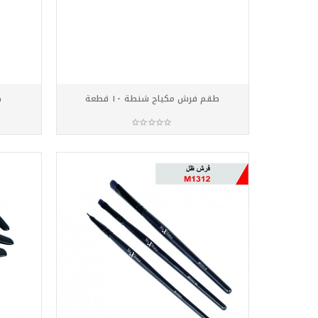
طقم فرش مكياج شنطة ١٠ قطعة
ط
أضف للسلة