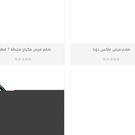
طقم فرش ماكس دونا
طقم فرش مكياج شنطة 7 قطعة
أضف للسلة
أضف للسلة