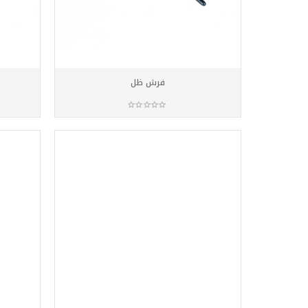
فرش ظل
أضف للسلة