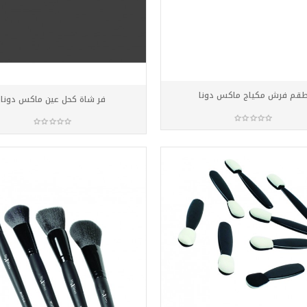
قم فرش مكياج ماكس دونا
فر شاة كحل عين ماكس دونا
أضف للسلة
أضف للسلة